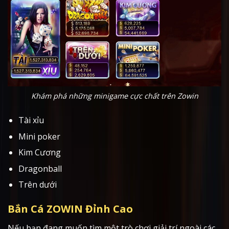
Khám phá những minigame cực chất trên Zowin
Tài xỉu
Mini poker
Kim Cương
Dragonball
Trên dưới
Bắn Cá ZOWIN Đỉnh Cao
Nếu bạn đang muốn tìm một trò chơi giải trí ngoài các