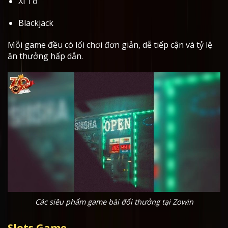
Xì Tố
Blackjack
Mỗi game đều có lối chơi đơn giản, dễ tiếp cận và tỷ lệ
ăn thưởng hấp dẫn.
Các siêu phẩm game bài đổi thưởng tại Zowin
Slots Game