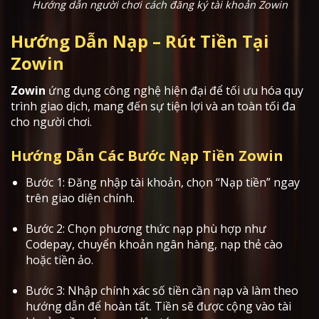
Hướng dẫn người chơi cách đăng ký tài khoản Zowin
Hướng Dẫn Nạp – Rút Tiền Tại
Zowin
Zowin
ứng dụng công nghệ hiện đại để tối ưu hóa quy
trình giao dịch, mang đến sự tiện lợi và an toàn tối đa
cho người chơi.
Hướng Dẫn Các Bước Nạp Tiền Zowin
Bước 1: Đăng nhập tài khoản, chọn “Nạp tiền” ngay
trên giao diện chính.
Bước 2: Chọn phương thức nạp phù hợp như
Codepay, chuyển khoản ngân hàng, nạp thẻ cào
hoặc tiền ảo.
Bước 3: Nhập chính xác số tiền cần nạp và làm theo
hướng dẫn để hoàn tất. Tiền sẽ được cộng vào tài