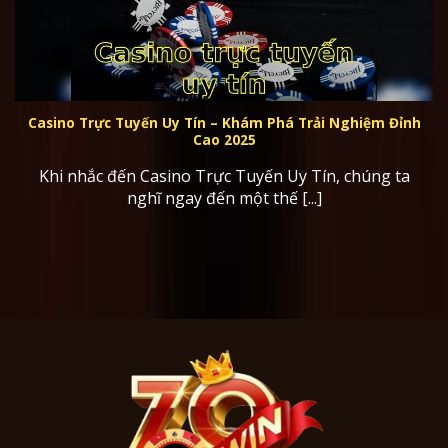
Casino Trực Tuyến Uy Tín – Khám Phá Trải Nghiệm Đỉnh
Cao 2025
Khi nhắc đến Casino Trực Tuyến Uy Tín, chúng ta
nghĩ ngay đến một thế [...]