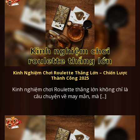
Kinh Nghiệm Chơi Roulette Thắng Lớn – Chiến Lược
Thành Công 2025
Kinh nghiệm chơi Roulette thắng lớn không chỉ là
câu chuyện về may mắn, mà [...]