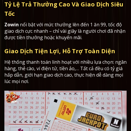
Tỷ Lệ Trả Thưởng Cao Và Giao Dịch Siêu
Tốc
Zowin
nổi bật với mức thưởng lên đến 1 ăn 99, tốc độ
giao dịch cực nhanh – chỉ vài giây là người chơi đã nhận
được tiền thưởng hoặc khuyến mãi.
Giao Dịch Tiện Lợi, Hỗ Trợ Toàn Diện
Hệ thống thanh toán linh hoạt với nhiều lựa chọn: ngân
hàng, thẻ cào, ví điện tử, tiền ảo,… Tất cả đều có tỷ giá
hấp dẫn, giới hạn giao dịch cao, thực hiện dễ dàng mọi
lúc mọi nơi.