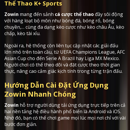
Thể Thao K+ Sports
Zowin
mang đến sảnh
cá cược thể thao
đầy sôi động
với hàng loạt bộ môn như bóng đá, bóng rổ, bóng
chuyền,… cùng đa dạng kèo cược như kèo châu Âu, kèo
chấp, kèo tài xỉu.
Ngoài ra, hệ thống còn liên tục cập nhật các giải đấu
lớn nhỏ trên toàn cầu, từ UEFA Champions League, AFC
Asian Cup cho đến Serie A Brazil hay Liga MX Mexico.
Người chơi có thể theo dõi và đặt cược theo thời gian
thực, nâng cao cảm giác kịch tính trong từng trận đấu.
Hướng Dẫn Cài Đặt Ứng Dụng
Zowin Nhanh Chóng
Zowin
hỗ trợ người dùng tải ứng dụng trực tiếp trên cả
hai nền tảng hệ điều hành phổ biến là Android và iOS.
Nhờ đó, bạn có thể chơi game mọi lúc mọi nơi chỉ với vài
bước đơn giản.