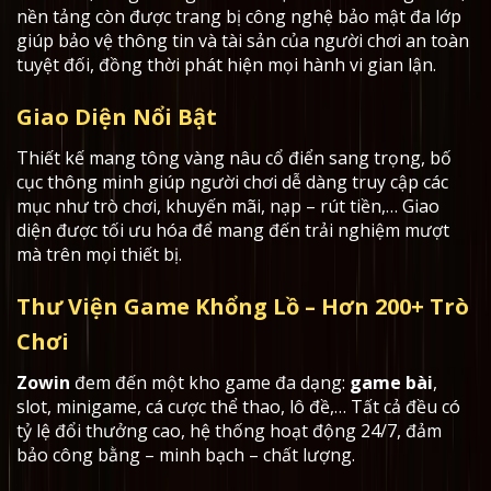
nền tảng còn được trang bị công nghệ bảo mật đa lớp
giúp bảo vệ thông tin và tài sản của người chơi an toàn
tuyệt đối, đồng thời phát hiện mọi hành vi gian lận.
Giao Diện Nổi Bật
Thiết kế mang tông vàng nâu cổ điển sang trọng, bố
cục thông minh giúp người chơi dễ dàng truy cập các
mục như trò chơi, khuyến mãi, nạp – rút tiền,… Giao
diện được tối ưu hóa để mang đến trải nghiệm mượt
mà trên mọi thiết bị.
Thư Viện Game Khổng Lồ – Hơn 200+ Trò
Chơi
Zowin
đem đến một kho game đa dạng:
game bài
,
slot, minigame, cá cược thể thao, lô đề,… Tất cả đều có
tỷ lệ đổi thưởng cao, hệ thống hoạt động 24/7, đảm
bảo công bằng – minh bạch – chất lượng.