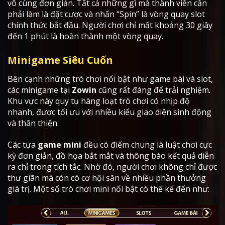
vô cùng đơn giản. Tất cả những gì mà thành viên cần
phải làm là đặt cược và nhấn “Spin” là vòng quay slot
chính thức bắt đầu. Người chơi chỉ mất khoảng 30 giây
đến 1 phút là hoàn thành một vòng quay.
Minigame Siêu Cuốn
Bên cạnh những trò chơi nổi bật như game bài và slot,
các minigame tại
Zowin
cũng rất đáng để trải nghiệm.
Khu vực này quy tụ hàng loạt trò chơi có nhịp độ
nhanh, được tối ưu với nhiều kiểu giao diện sinh động
và thân thiện.
Các tựa
game mini
đều có điểm chung là luật chơi cực
kỳ đơn giản, đồ họa bắt mắt và thông báo kết quả diễn
ra chỉ trong tích tắc. Nhờ đó, người chơi không chỉ được
thư giãn mà còn có cơ hội săn về nhiều phần thưởng
giá trị. Một số trò chơi mini nổi bật có thể kể đến như: