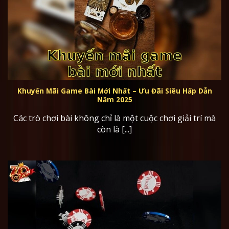
Khuyến Mãi Game Bài Mới Nhất – Ưu Đãi Siêu Hấp Dẫn
Năm 2025
Các trò chơi bài không chỉ là một cuộc chơi giải trí mà
còn là [...]