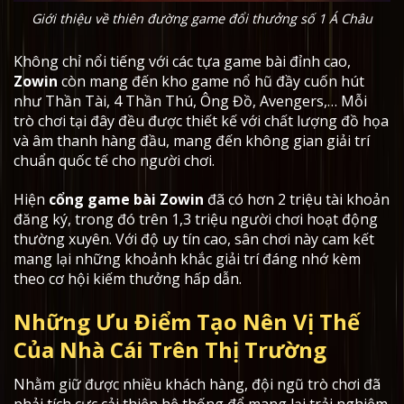
Giới thiệu về thiên đường game đổi thưởng số 1 Á Châu
Không chỉ nổi tiếng với các tựa game bài đỉnh cao,
Zowin
còn mang đến kho game nổ hũ đầy cuốn hút
như Thần Tài, 4 Thần Thú, Ông Đồ, Avengers,… Mỗi
trò chơi tại đây đều được thiết kế với chất lượng đồ họa
và âm thanh hàng đầu, mang đến không gian giải trí
chuẩn quốc tế cho người chơi.
Hiện
cổng game bài Zowin
đã có hơn 2 triệu tài khoản
đăng ký, trong đó trên 1,3 triệu người chơi hoạt động
thường xuyên. Với độ uy tín cao, sân chơi này cam kết
mang lại những khoảnh khắc giải trí đáng nhớ kèm
theo cơ hội kiếm thưởng hấp dẫn.
Những Ưu Điểm Tạo Nên Vị Thế
Của Nhà Cái Trên Thị Trường
Nhằm giữ được nhiều khách hàng, đội ngũ trò chơi đã
phải tích cực cải thiện hệ thống để mang lại trải nghiệm