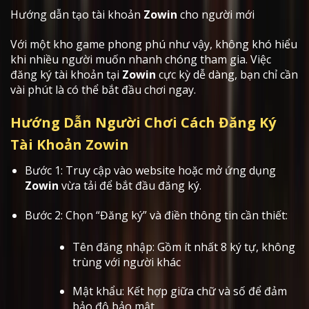
Hướng dẫn tạo tài khoản
Zowin
cho người mới
Với một kho game phong phú như vậy, không khó hiểu
khi nhiều người muốn nhanh chóng tham gia. Việc
đăng ký tài khoản tại
Zowin
cực kỳ dễ dàng, bạn chỉ cần
vài phút là có thể bắt đầu chơi ngay.
Hướng Dẫn Người Chơi Cách Đăng Ký
Tài Khoản Zowin
Bước 1: Truy cập vào website hoặc mở ứng dụng
Zowin
vừa tải để bắt đầu đăng ký.
Bước 2: Chọn “Đăng ký” và điền thông tin cần thiết:
Tên đăng nhập: Gồm ít nhất 8 ký tự, không
trùng với người khác
Mật khẩu: Kết hợp giữa chữ và số để đảm
bảo độ bảo mật