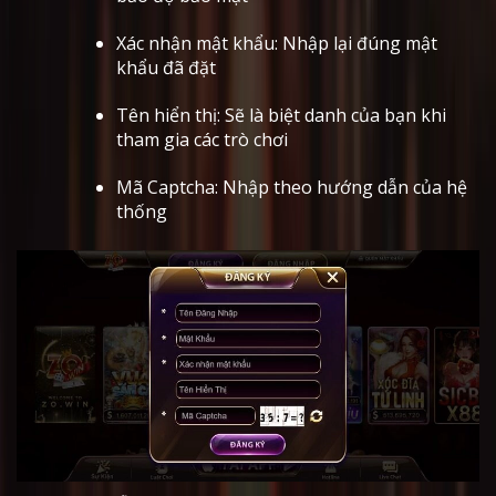
Xác nhận mật khẩu: Nhập lại đúng mật
khẩu đã đặt
Tên hiển thị: Sẽ là biệt danh của bạn khi
tham gia các trò chơi
Mã Captcha: Nhập theo hướng dẫn của hệ
thống