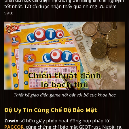
tốt nhất. Tất cả được nhận thấy qua những ưu điểm
sau:
Thiết kế giao diện game nổi bật với bố cục khoa học
Độ Uy Tín Cùng Chế Độ Bảo Mật
Zowin
sở hữu giấy phép hoạt động hợp pháp từ
PAGCOR
, cùng chứng chỉ bảo mật GEOTrust. Ngoài ra,